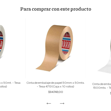
Para comprar con este producto
x 50mt. - Tesa
Cinta de embalaje de papel 50mm x 50mts.
Cinta de emb
ollos)
- Tesa 4713 (Caja x 10 rollos)
1500mts. - Te
0
$94.743,00