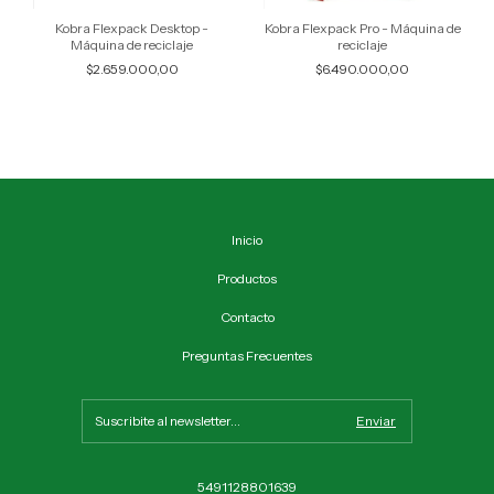
Kobra Flexpack Desktop -
Kobra Flexpack Pro - Máquina de
Máquina de reciclaje
reciclaje
$2.659.000,00
$6.490.000,00
Inicio
Productos
Contacto
Preguntas Frecuentes
5491128801639