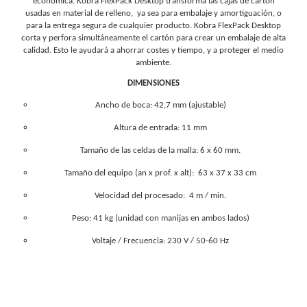
económica. Kobra FlexPack Desktop transforma las cajas de cartón
usadas en material de relleno, ya sea para embalaje y amortiguación, o
para la entrega segura de cualquier producto. Kobra FlexPack Desktop
corta y perfora simultáneamente el cartón para crear un embalaje de alta
calidad. Esto le ayudará a ahorrar costes y tiempo, y a proteger el medio
ambiente.
DIMENSIONES
Ancho de boca: 42,7 mm (ajustable)
Altura de entrada: 11 mm
Tamaño de las celdas de la malla: 6 x 60 mm.
Tamaño del equipo (an x prof. x alt): 63 x 37 x 33 cm
Velocidad del procesado: 4 m / min.
Peso: 41 kg (unidad con manijas en ambos lados)
Voltaje / Frecuencia: 230 V / 50-60 Hz