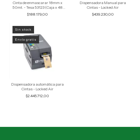
Cinta de enmascarar 18mm x
Dispensadora Manual para
50mt. - Tesa 53123 (Caja x 48
Cintas - Locked Air
rollos)
$188.179,00
$439.230,00
Sin stock
Envío gratis
Dispensadora automática para
Cintas - Locked Air
$2.445.712,00