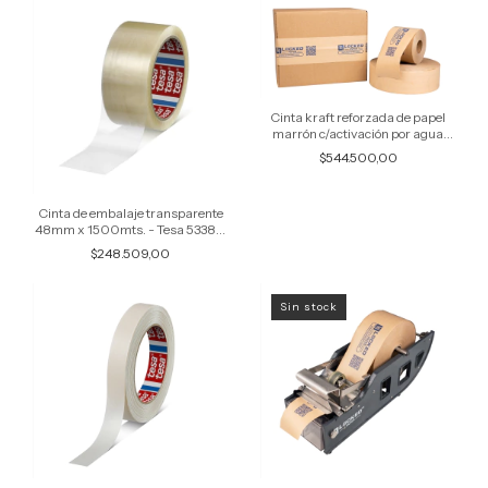
Cinta kraft reforzada de papel
marrón c/activación por agua
(72mm x 137mts - 127grs.) -
$544.500,00
LockedPaper (caja x 20 rollos)
Cinta de embalaje transparente
48mm x 1500mts. - Tesa 53380
(Caja x 6 rollos)
$248.509,00
Sin stock