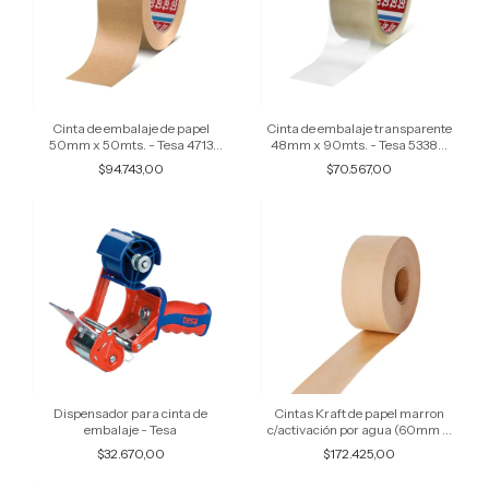
Cinta de embalaje de papel
Cinta de embalaje transparente
50mm x 50mts. - Tesa 4713
48mm x 90mts. - Tesa 53380
(Caja x 10 rollos)
(Caja x 36 rollos)
$94.743,00
$70.567,00
Dispensador para cinta de
Cintas Kraft de papel marron
embalaje - Tesa
c/activación por agua (60mm x
184mts - 90grs.) - LockedPaper
$32.670,00
$172.425,00
(caja x 10 rollos)